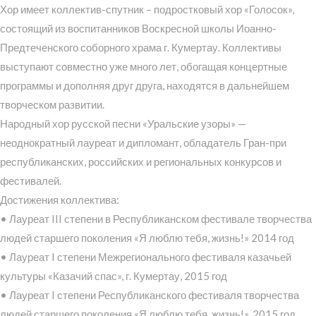
Хор имеет коллектив-спутник – подростковый хор «Голосок»,
состоящий из воспитанников Воскресной школы Иоанно-
Предтеченского соборного храма г. Кумертау. Коллективы
выступают совместно уже много лет, обогащая концертные
программы и дополняя друг друга, находятся в дальнейшем
творческом развитии.
Народный хор русской песни «Уральские узоры» —
неоднократный лауреат и дипломант, обладатель Гран-при
республиканских, российских и региональных конкурсов и
фестивалей.
Достижения коллектива:
• Лауреат III степени в Республиканском фестивале творчества
людей старшего поколения «Я люблю тебя, жизнь!» 2014 год
• Лауреат I степени Межрегионального фестиваля казачьей
культуры «Казачий спас», г. Кумертау, 2015 год
• Лауреат I степени Республиканского фестиваля творчества
людей старшего поколения «Я люблю тебя, жизнь!», 2015 год