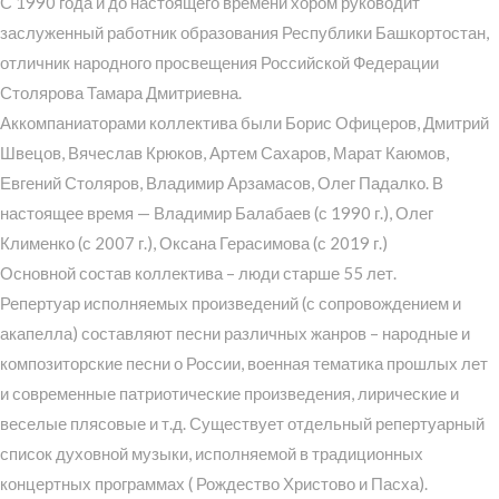
С 1990 года и до настоящего времени хором руководит
заслуженный работник образования Республики Башкортостан,
отличник народного просвещения Российской Федерации
Столярова Тамара Дмитриевна.
Аккомпаниаторами коллектива были Борис Офицеров, Дмитрий
Швецов, Вячеслав Крюков, Артем Сахаров, Марат Каюмов,
Евгений Столяров, Владимир Арзамасов, Олег Падалко. В
настоящее время — Владимир Балабаев (с 1990 г.), Олег
Клименко (с 2007 г.), Оксана Герасимова (с 2019 г.)
Основной состав коллектива – люди старше 55 лет.
Репертуар исполняемых произведений (с сопровождением и
акапелла) составляют песни различных жанров – народные и
композиторские песни о России, военная тематика прошлых лет
и современные патриотические произведения, лирические и
веселые плясовые и т.д. Существует отдельный репертуарный
список духовной музыки, исполняемой в традиционных
концертных программах ( Рождество Христово и Пасха).