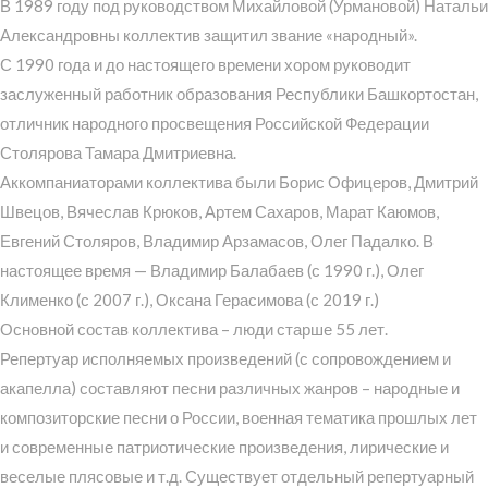
В 1989 году под руководством Михайловой (Урмановой) Натальи
Александровны коллектив защитил звание «народный».
С 1990 года и до настоящего времени хором руководит
заслуженный работник образования Республики Башкортостан,
отличник народного просвещения Российской Федерации
Столярова Тамара Дмитриевна.
Аккомпаниаторами коллектива были Борис Офицеров, Дмитрий
Швецов, Вячеслав Крюков, Артем Сахаров, Марат Каюмов,
Евгений Столяров, Владимир Арзамасов, Олег Падалко. В
настоящее время — Владимир Балабаев (с 1990 г.), Олег
Клименко (с 2007 г.), Оксана Герасимова (с 2019 г.)
Основной состав коллектива – люди старше 55 лет.
Репертуар исполняемых произведений (с сопровождением и
акапелла) составляют песни различных жанров – народные и
композиторские песни о России, военная тематика прошлых лет
и современные патриотические произведения, лирические и
веселые плясовые и т.д. Существует отдельный репертуарный