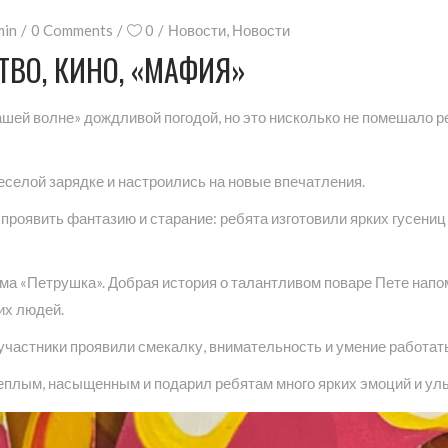
min
0 Comments
0
Новости
,
Новости
ТВО, КИНО, «МАФИЯ»
шей волне» дождливой погодой, но это нисколько не помешало р
еселой зарядке и настроились на новые впечатления.
роявить фантазию и старание: ребята изготовили ярких гусениц 
 «Петрушка». Добрая история о талантливом поваре Пете напомни
их людей.
участники проявили смекалку, внимательность и умение работать
теплым, насыщенным и подарил ребятам много ярких эмоций и ул