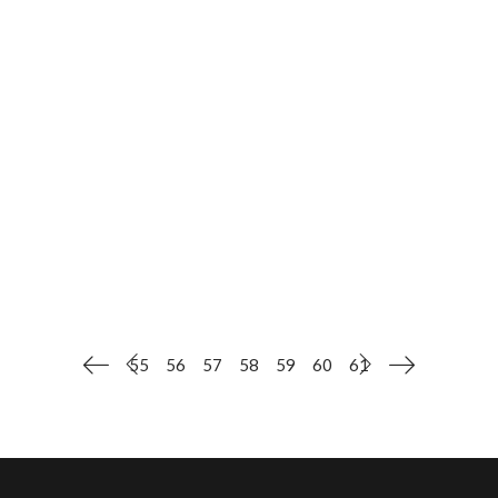
сегодня ДК "Угольщиков" стал площадкой
проведения развлекательной программы
"Счастливое детство!" для детей
пришкольных лагерей. Танцевальные
флешмобы, песенные конкурсы,
командные игры и бумажная дискотека -
всё это создало праздничную атмосферу!
ЧИТАТЬ ДАЛЕЕ
55
56
57
58
59
60
61