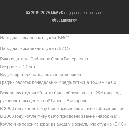
© 2015-2025 МАУ «Концертно-театральное
объединение»
Народная вокальная студия "БИС"
Народная вокальная студия «БИС»
Руководитель: Соболева Ольга Валерьевна
Возраст: 7-14 лет
Вид, жанр творчества: вокально-хоровой
График работы: понедельник, среда, пятница 16.00 – 18.00
Вокальная студия «Элита» была образована в 1996 году под
руководством Денисовой Галины Викторовны.
В 2000 году коллективу было присвоено звание «образцовый».
В 2009 году коллективу было присвоено звание «народный».
Коллектив переименован в народную вокальную студию «БИС».