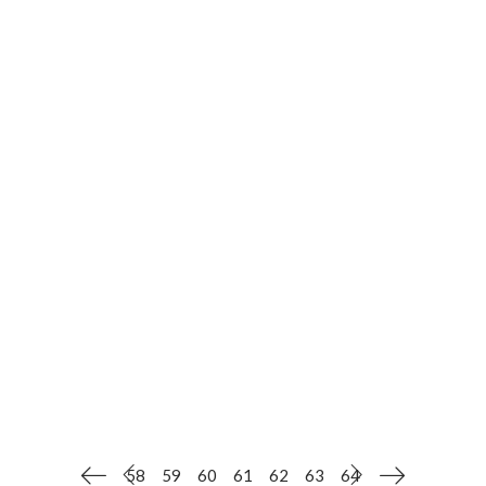
Опубликовано пользователем
admin
0 Comments
Новости
,
Новости
КОНЦЕРТ АЛЕКСАНДРА
ДРОЗДОВА
Уважаемые жители и гости города" МАУ
"Концертно-театральное объединение"
приглашает всех 10 апреля 2023г. в ДК
"Угольщиков" на программу "Синий иней"
начало 19ч. Билеты продаются в кассе ДК
"Угольщиков"
ЧИТАТЬ ДАЛЕЕ
58
59
60
61
62
63
64