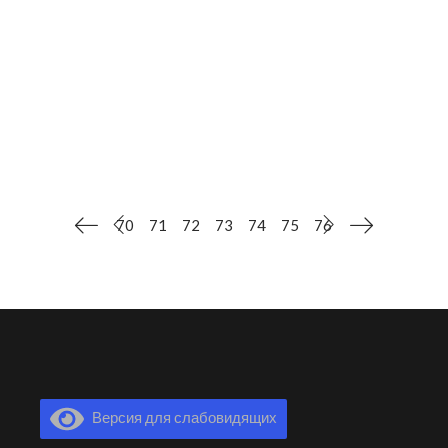
детям подвижные игры и
флешмобы.Каждый ребенок с
удовольствием участвовал во всех
конкурсах и получал сладкие призы.
ЧИТАТЬ ДАЛЕЕ
70
71
72
73
74
75
76
Версия для слабовидящих