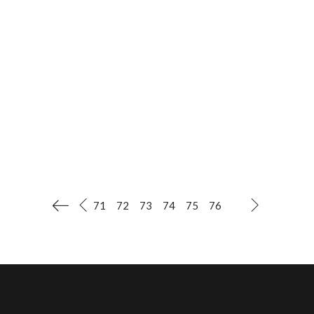
приняли активное участие в уборке
территории "Тропа здоровья". Всеобщими
усилиями был убран мусор, собрана
листва, вырублена поросль и др.Субботник
прошёл весело и плодотворно. После
работы на свежем воздухе для всех
участников
ЧИТАТЬ ДАЛЕЕ
71
72
73
74
75
76