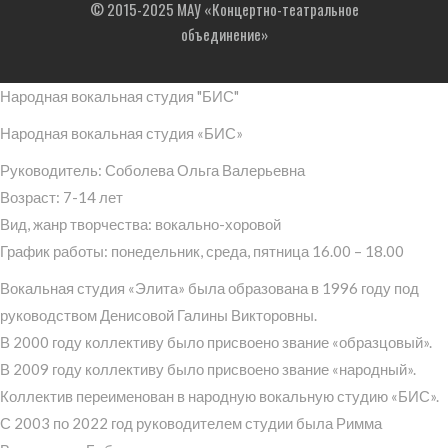
© 2015-2025 МАУ «Концертно-театральное
объединение»
Народная вокальная студия "БИС"
Народная вокальная студия «БИС»
Руководитель: Соболева Ольга Валерьевна
Возраст: 7-14 лет
Вид, жанр творчества: вокально-хоровой
График работы: понедельник, среда, пятница 16.00 – 18.00
Вокальная студия «Элита» была образована в 1996 году под
руководством Денисовой Галины Викторовны.
В 2000 году коллективу было присвоено звание «образцовый».
В 2009 году коллективу было присвоено звание «народный».
Коллектив переименован в народную вокальную студию «БИС».
С 2003 по 2022 год руководителем студии была Римма