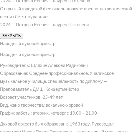
2024 — Петрова Есения – лауреат II степени.
Открытый городской фестиваль-конкурс военно-патриотической
песни «Летят журавли»:
2024 — Петрова Есения – лауреат I степени.
ЗАКРЫТЬ
Народный духовой оркестр
Народный духовой оркестр
Руководитель: Шляхин Алексей Радикович
Образование: Среднее-профессиональное, Учалинское
музыкальное училище, специальность по диплому —
Преподаватель ДМШ. Концертмейстер
Возраст участников: 25-49 лет
Вид, жанр творчества: вокально-хоровой
График работы: вторник, четверг с 19.00 – 21.00
Духовой оркестр был образован в 1963 году. Руководил
оркестром Носов Павел Георгиевич — талантливый музыкант и