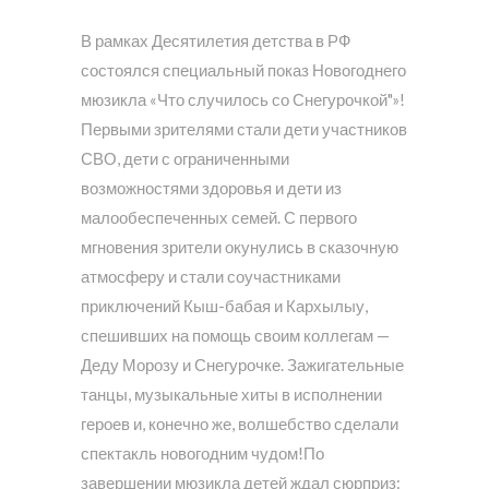
В рамках Десятилетия детства в РФ
состоялся специальный показ Новогоднего
мюзикла «Что случилось со Снегурочкой"»!
Первыми зрителями стали дети участников
СВО, дети с ограниченными
возможностями здоровья и дети из
малообеспеченных семей. С первого
мгновения зрители окунулись в сказочную
атмосферу и стали соучастниками
приключений Кыш-бабая и Кархылыу,
спешивших на помощь своим коллегам —
Деду Морозу и Снегурочке. Зажигательные
танцы, музыкальные хиты в исполнении
героев и, конечно же, волшебство сделали
спектакль новогодним чудом!По
завершении мюзикла детей ждал сюрприз: