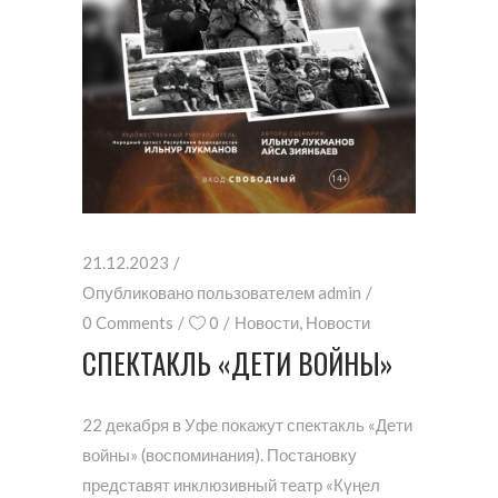
21.12.2023
Опубликовано пользователем
admin
0 Comments
0
Новости
,
Новости
СПЕКТАКЛЬ «ДЕТИ ВОЙНЫ»
22 декабря в Уфе покажут спектакль «Дети
войны» (воспоминания). Постановку
представят инклюзивный театр «Күңел