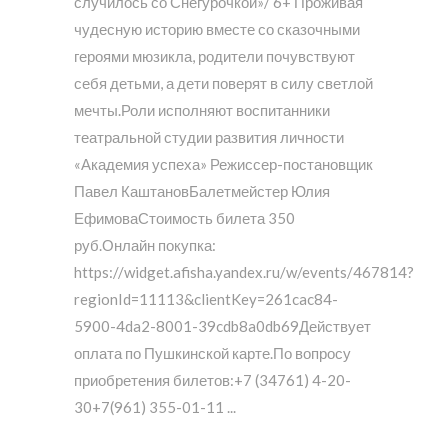
случилось со Снегурочкой»/ 6+ Проживая
чудесную историю вместе со сказочными
героями мюзикла, родители почувствуют
себя детьми, а дети поверят в силу светлой
мечты.Роли исполняют воспитанники
театральной студии развития личности
«Академия успеха» Режиссер-постановщик
Павел КаштановБалетмейстер Юлия
ЕфимоваСтоимость билета 350
руб.Онлайн покупка:
https://widget.afisha.yandex.ru/w/events/467814?
regionId=11113&clientKey=261cac84-
5900-4da2-8001-39cdb8a0db69Действует
оплата по Пушкинской карте.По вопросу
приобретения билетов:+7 (34761) 4-20-
30+7(961) 355-01-11