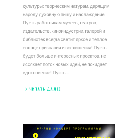
культуры: творческим натурам, дарящим
народу духовную пищу и наслаждение.
Пусть работникам музеев, театров,
издательств, киноиндустрии, галерей и
библиотек всегда светит яркое и тёплое
солнце признания и восхищения! Пусть
будет больше интересных проектов, не
иссякает поток новых идей, не покидает
вдохновение! Пусть
ЧИТАТЬ ДАЛЕЕ