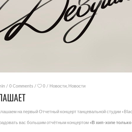
min
0 Comments
0
Новости
,
Новости
ГЛАШАЕТ
иглашаем на первый Отчетный концерт танцевальной студии «Blac
порадовать вас большим отчётным концертом
«В хип-хопе тольк