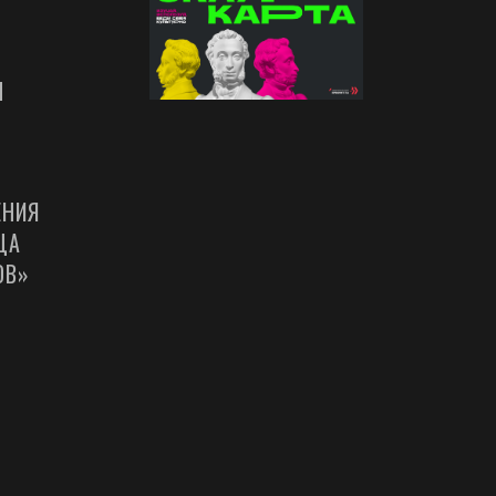
Ы
ЕНИЯ
ЦА
ОВ»