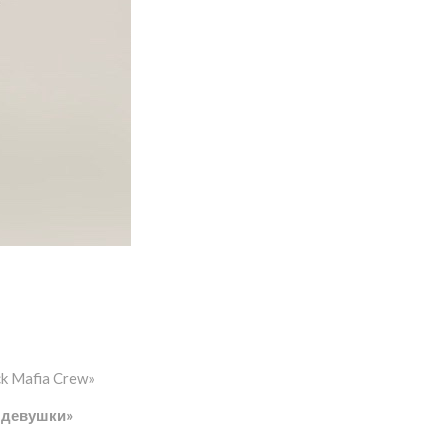
k Mafia Crew»
о девушки»