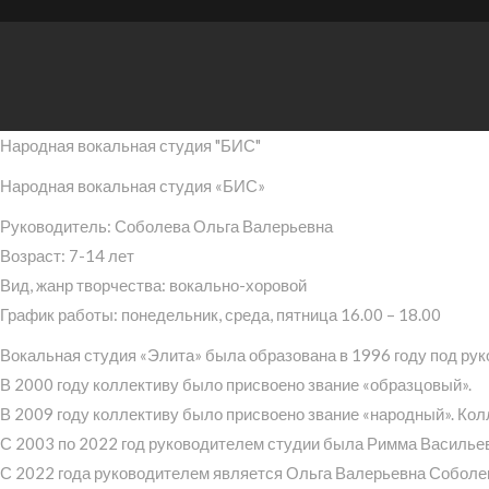
Народная вокальная студия "БИС"
Народная вокальная студия «БИС»
Руководитель: Соболева Ольга Валерьевна
Возраст: 7-14 лет
Вид, жанр творчества: вокально-хоровой
График работы: понедельник, среда, пятница 16.00 – 18.00
Вокальная студия «Элита» была образована в 1996 году под ру
В 2000 году коллективу было присвоено звание «образцовый».
В 2009 году коллективу было присвоено звание «народный». Ко
С 2003 по 2022 год руководителем студии была Римма Василье
С 2022 года руководителем является Ольга Валерьевна Соболе