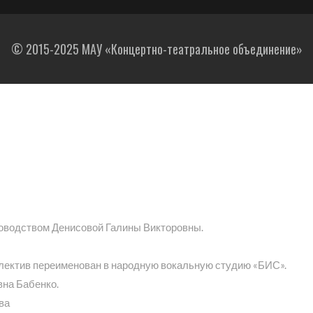
© 2015-2025 МАУ «Концертно-театральное объединение»
ководством Денисовой Галины Викторовны.
ллектив переименован в народную вокальную студию «БИС».
вна Бабенко.
ва